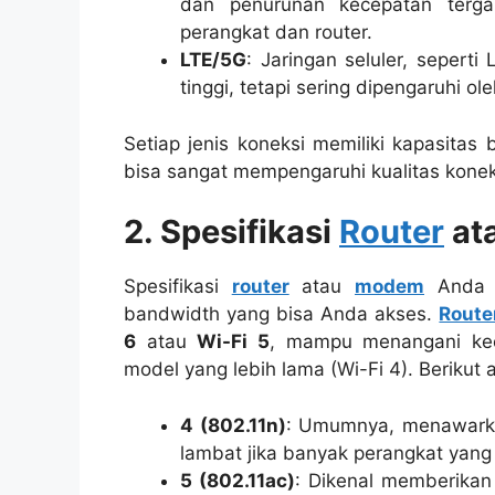
dan penurunan kecepatan terga
perangkat dan router.
LTE/5G
: Jaringan seluler, seper
tinggi, tetapi sering dipengaruhi o
Setiap jenis koneksi memiliki kapasita
bisa sangat mempengaruhi kualitas konek
2. Spesifikasi
Router
at
Spesifikasi
router
atau
modem
Anda s
bandwidth yang bisa Anda akses.
Route
6
atau
Wi-Fi 5
, mampu menangani kec
model yang lebih lama (Wi-Fi 4). Berikut 
4 (802.11n)
: Umumnya, menawarkan
lambat jika banyak perangkat yang
5 (802.11ac)
: Dikenal memberikan