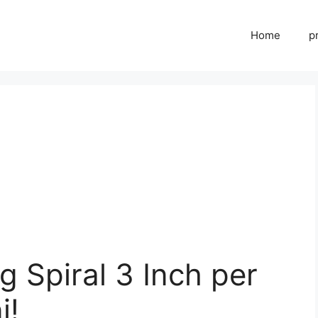
Home
p
g Spiral 3 Inch per
i!