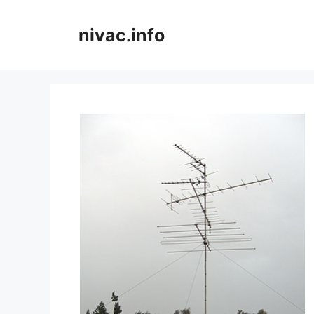
Skip
to
nivac.info
content