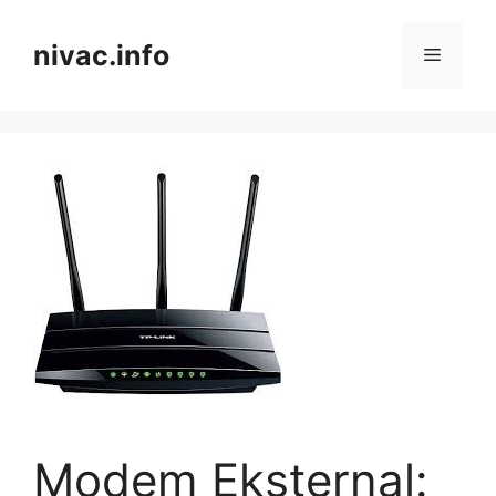
Skip
to
nivac.info
Menu
content
Modem Eksternal: