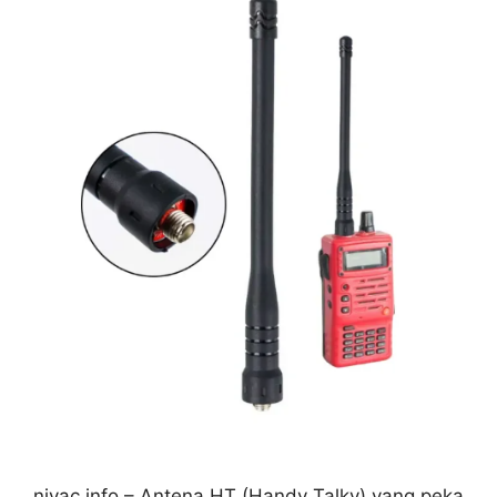
nivac.info – Antena HT (Handy Talky) yang peka