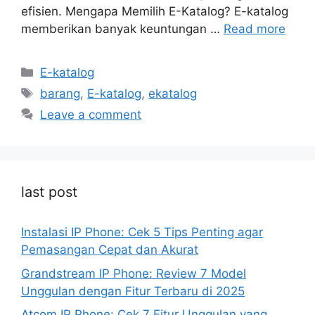
efisien. Mengapa Memilih E-Katalog? E-katalog
memberikan banyak keuntungan …
Read more
Categories
E-katalog
Tags
barang
,
E-katalog
,
ekatalog
Leave a comment
last post
Instalasi IP Phone: Cek 5 Tips Penting agar
Pemasangan Cepat dan Akurat
Grandstream IP Phone: Review 7 Model
Unggulan dengan Fitur Terbaru di 2025
Atcom IP Phone: Cek 7 Fitur Unggulan yang