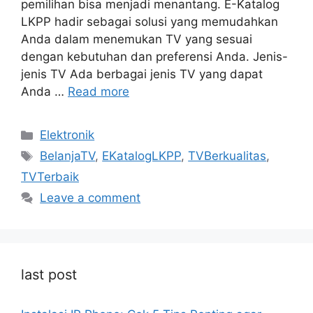
pemilihan bisa menjadi menantang. E-Katalog
LKPP hadir sebagai solusi yang memudahkan
Anda dalam menemukan TV yang sesuai
dengan kebutuhan dan preferensi Anda. Jenis-
jenis TV Ada berbagai jenis TV yang dapat
Anda …
Read more
Categories
Elektronik
Tags
BelanjaTV
,
EKatalogLKPP
,
TVBerkualitas
,
TVTerbaik
Leave a comment
last post