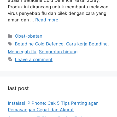
adalah Betadine Cold Defence Nasal Spray.
Produk ini dirancang untuk membantu melawan
virus penyebab flu dan pilek dengan cara yang
aman dan …
Read more
Categories
Obat-obatan
Tags
Betadine Cold Defence
,
Cara kerja Betadine
,
Mencegah flu
,
Semprotan hidung
Leave a comment
last post
Instalasi IP Phone: Cek 5 Tips Penting agar
Pemasangan Cepat dan Akurat