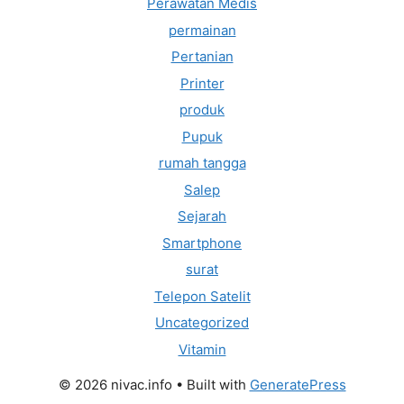
Perawatan Medis
permainan
Pertanian
Printer
produk
Pupuk
rumah tangga
Salep
Sejarah
Smartphone
surat
Telepon Satelit
Uncategorized
Vitamin
© 2026 nivac.info
• Built with
GeneratePress