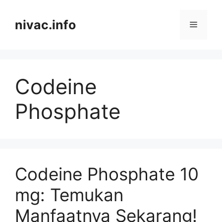
Skip
to
nivac.info
Menu
content
Codeine
Phosphate
Codeine Phosphate 10
mg: Temukan
Manfaatnya Sekarang!