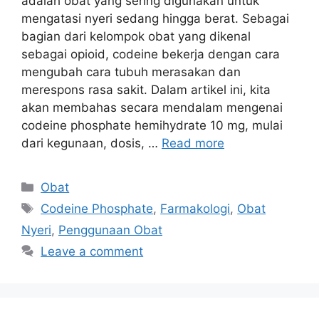
adalah obat yang sering digunakan untuk
mengatasi nyeri sedang hingga berat. Sebagai
bagian dari kelompok obat yang dikenal
sebagai opioid, codeine bekerja dengan cara
mengubah cara tubuh merasakan dan
merespons rasa sakit. Dalam artikel ini, kita
akan membahas secara mendalam mengenai
codeine phosphate hemihydrate 10 mg, mulai
dari kegunaan, dosis, …
Read more
Categories
Obat
Tags
Codeine Phosphate
,
Farmakologi
,
Obat
Nyeri
,
Penggunaan Obat
Leave a comment