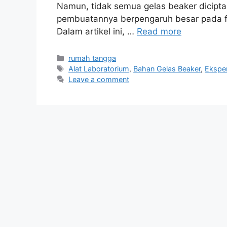
Namun, tidak semua gelas beaker dicipt
pembuatannya berpengaruh besar pada f
Dalam artikel ini, …
Read more
Categories
rumah tangga
Tags
Alat Laboratorium
,
Bahan Gelas Beaker
,
Ekspe
Leave a comment