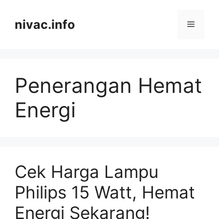
Skip
to
nivac.info
Menu
content
Penerangan Hemat
Energi
Cek Harga Lampu
Philips 15 Watt, Hemat
Energi Sekarang!