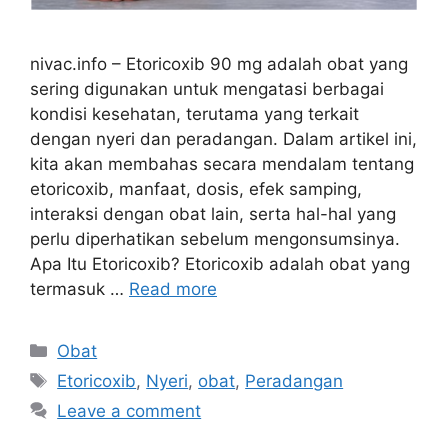
nivac.info – Etoricoxib 90 mg adalah obat yang
sering digunakan untuk mengatasi berbagai
kondisi kesehatan, terutama yang terkait
dengan nyeri dan peradangan. Dalam artikel ini,
kita akan membahas secara mendalam tentang
etoricoxib, manfaat, dosis, efek samping,
interaksi dengan obat lain, serta hal-hal yang
perlu diperhatikan sebelum mengonsumsinya.
Apa Itu Etoricoxib? Etoricoxib adalah obat yang
termasuk …
Read more
Categories
Obat
Tags
Etoricoxib
,
Nyeri
,
obat
,
Peradangan
Leave a comment