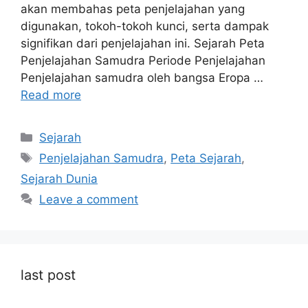
akan membahas peta penjelajahan yang
digunakan, tokoh-tokoh kunci, serta dampak
signifikan dari penjelajahan ini. Sejarah Peta
Penjelajahan Samudra Periode Penjelajahan
Penjelajahan samudra oleh bangsa Eropa …
Read more
Categories
Sejarah
Tags
Penjelajahan Samudra
,
Peta Sejarah
,
Sejarah Dunia
Leave a comment
last post