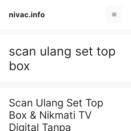
Skip
to
nivac.info
Menu
content
scan ulang set top
box
Scan Ulang Set Top
Box & Nikmati TV
Digital Tanpa