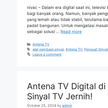
nivac – Dalam era digital saat ini, televi
bagi banyak orang. Namun, banyak peng
yang lemah atau tidak stabil, terutama ba
padat bangunan. Untuk mengatasi masalah
sebagai solusi …
Read more
Categories
Antena TV
Tags
alat pembagi sinyal
,
Antena TV
,
Penguat Sinyal
Leave a comment
Antena TV Digital d
Sinyal TV Jernih!
October 25, 2024
by
admin