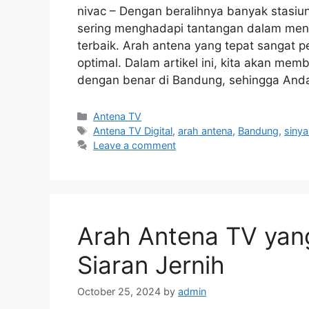
nivac – Dengan beralihnya banyak stasiun
sering menghadapi tantangan dalam men
terbaik. Arah antena yang tepat sangat p
optimal. Dalam artikel ini, kita akan me
dengan benar di Bandung, sehingga An
Categories
Antena TV
Tags
Antena TV Digital
,
arah antena
,
Bandung
,
sinya
Leave a comment
Arah Antena TV yang
Siaran Jernih
October 25, 2024
by
admin