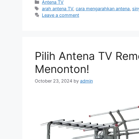
Categories
Antena TV
Tags
arah antena TV
,
cara mengarahkan antena
,
sin
Leave a comment
Pilih Antena TV Rem
Menonton!
October 23, 2024
by
admin