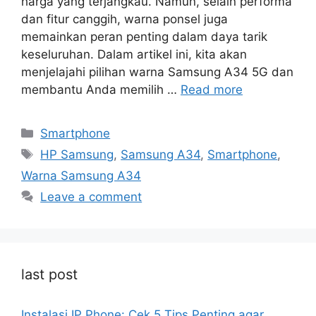
harga yang terjangkau. Namun, selain performa
dan fitur canggih, warna ponsel juga
memainkan peran penting dalam daya tarik
keseluruhan. Dalam artikel ini, kita akan
menjelajahi pilihan warna Samsung A34 5G dan
membantu Anda memilih …
Read more
Categories
Smartphone
Tags
HP Samsung
,
Samsung A34
,
Smartphone
,
Warna Samsung A34
Leave a comment
last post
Instalasi IP Phone: Cek 5 Tips Penting agar