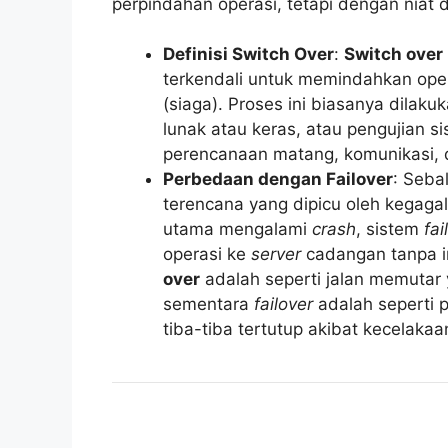
perpindahan operasi, tetapi dengan niat
Definisi Switch Over
:
Switch over
terkendali untuk memindahkan oper
(siaga). Proses ini biasanya dilak
lunak atau keras, atau pengujian s
perencanaan matang, komunikasi, d
Perbedaan dengan Failover
: Seba
terencana yang dipicu oleh kegaga
utama mengalami
crash
, sistem
fai
operasi ke
server
cadangan tanpa in
over
adalah seperti jalan memutar 
sementara
failover
adalah seperti p
tiba-tiba tertutup akibat kecelakaa