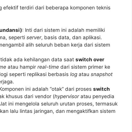
 efektif terdiri dari beberapa komponen teknis
dundansi)
: Inti dari sistem ini adalah memiliki
ma, seperti
server
, basis data, dan aplikasi.
engambil alih seluruh beban kerja dari sistem
tidak ada kehilangan data saat
switch over
ime
atau hampir
real-time
dari sistem primer ke
ogi seperti replikasi berbasis
log
atau
snapshot
rjaga.
 Komponen ini adalah “otak” dari proses
switch
nak khusus dari vendor (
hypervisor
atau penyedia
Alat ini mengelola seluruh urutan proses, termasuk
an lalu lintas jaringan, dan mengaktifkan sistem