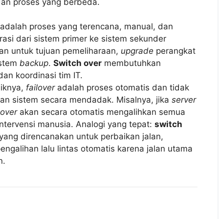
 dan proses yang berbeda.
adalah proses yang terencana, manual, dan
asi dari sistem primer ke sistem sekunder
ukan untuk tujuan pemeliharaan,
upgrade
perangkat
istem
backup
.
Switch over
membutuhkan
an koordinasi tim IT.
liknya,
failover
adalah proses otomatis dan tidak
lan sistem secara mendadak. Misalnya, jika
server
lover
akan secara otomatis mengalihkan semua
tervensi manusia. Analogi yang tepat:
switch
yang direncanakan untuk perbaikan jalan,
engalihan lalu lintas otomatis karena jalan utama
n.