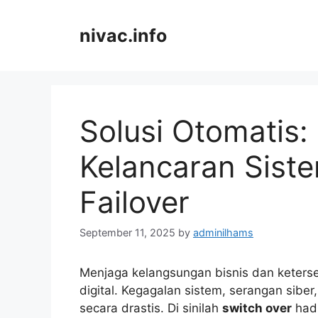
Skip
to
nivac.info
content
Solusi Otomatis:
Kelancaran Sist
Failover
September 11, 2025
by
adminilhams
Menjaga kelangsungan bisnis dan keters
digital. Kegagalan sistem, serangan sib
secara drastis. Di sinilah
switch over
hadi